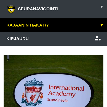
▾
SEURANAVIGOINTI
KAJAANIN HAKA RY
▾
KIRJAUDU