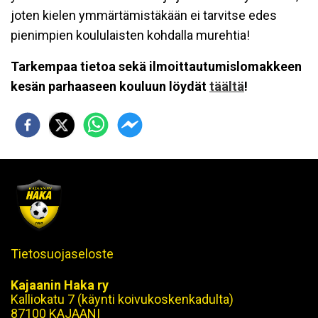
joten kielen ymmärtämistäkään ei tarvitse edes
pienimpien koululaisten kohdalla murehtia!
Tarkempaa tietoa sekä ilmoittautumislomakkeen
kesän parhaaseen kouluun löydät
täältä
!
Tietosuojaseloste
Kajaanin Haka ry
Kalliokatu 7 (käynti koivukoskenkadulta)
87100 KAJAANI