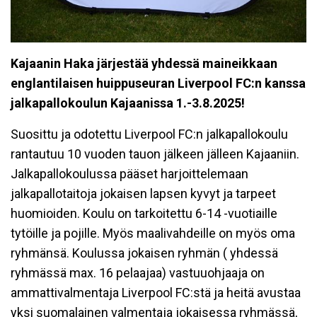
Kajaanin Haka järjestää yhdessä maineikkaan
englantilaisen huippuseuran Liverpool FC:n kanssa
jalkapallokoulun Kajaanissa 1.-3.8.2025!
Suosittu ja odotettu Liverpool FC:n jalkapallokoulu
rantautuu 10 vuoden tauon jälkeen jälleen Kajaaniin.
Jalkapallokoulussa pääset harjoittelemaan
jalkapallotaitoja jokaisen lapsen kyvyt ja tarpeet
huomioiden. Koulu on tarkoitettu 6-14 -vuotiaille
tytöille ja pojille. Myös maalivahdeille on myös oma
ryhmänsä. Koulussa jokaisen ryhmän ( yhdessä
ryhmässä max. 16 pelaajaa) vastuuohjaaja on
ammattivalmentaja Liverpool FC:stä ja heitä avustaa
yksi suomalainen valmentaja jokaisessa ryhmässä,