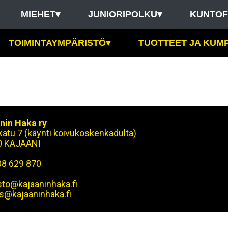
MIEHET
▾
JUNIORIPOLKU
▾
KUNTOF
TOIMINTAYMPÄRISTÖ
▾
TUOTTEET JA KUM
nin Haka ry
okatu 7 (käynti koivukoskenkadulta)
0 KAJAANI
08 629 870
sto@kajaaninhaka.fi
s@kajaaninhaka.fi