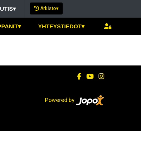
Arkisto
▾
UTIS
▾
PPANIT
▾
YHTEYSTIEDOT
▾
Powered by