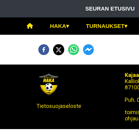
SEURAN ETUSIVU
HAKA
▾
TURNAUKSET
▾
Kajaa
Kalli
8710
Puh. 
Tietosuojaseloste
toimi
ohjau