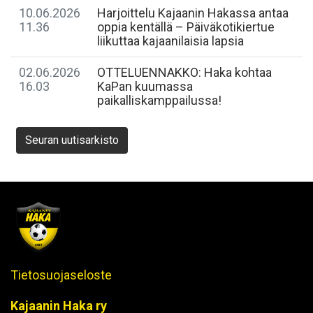
10.06.2026
Harjoittelu Kajaanin Hakassa antaa
11.36
oppia kentällä – Päiväkotikiertue
liikuttaa kajaanilaisia lapsia
02.06.2026
OTTELUENNAKKO: Haka kohtaa
16.03
KaPan kuumassa
paikalliskamppailussa!
Seuran uutisarkisto
Tietosuojaseloste
Kajaanin Haka ry