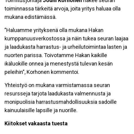
Toimitusjohtaja
Jouni Korhonen
näkee seuran
toiminnassa tärkeitä arvoja, joita yritys haluaa olla
mukana edistämässä.
”Haluamme yrityksenä olla mukana Hakan
kumppanuusverkostossa ja näin tukea seuran laajaa
ja laadukasta harrastus- ja urheilutoimintaa lasten ja
nuorten parissa. Toivotamme Hakan kaikille
ikäluokille onnea ja menestystä tulevan kesän
peleihin”, Korhonen kommentoi.
Yhteistyö on mukana varmistamassa seuran
resursseja tarjota laadukasta valmennusta ja
monipuolisia harrastusmahdollisuuksia sadoille
kainuulaisille lapsille ja nuorille.
Kiitokset vakaasta tuesta