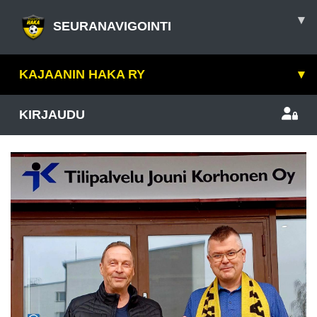
▾
SEURANAVIGOINTI
KAJAANIN HAKA RY
▾
KIRJAUDU