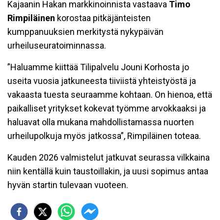
Kajaanin Hakan markkinoinnista vastaava
Timo
Rimpiläinen
korostaa pitkäjänteisten
kumppanuuksien merkitystä nykypäivän
urheiluseuratoiminnassa.
”Haluamme kiittää Tilipalvelu Jouni Korhosta jo
useita vuosia jatkuneesta tiiviistä yhteistyöstä ja
vakaasta tuesta seuraamme kohtaan. On hienoa, että
paikalliset yritykset kokevat työmme arvokkaaksi ja
haluavat olla mukana mahdollistamassa nuorten
urheilupolkuja myös jatkossa”, Rimpiläinen toteaa.
Kauden 2026 valmistelut jatkuvat seurassa vilkkaina
niin kentällä kuin taustoillakin, ja uusi sopimus antaa
hyvän startin tulevaan vuoteen.