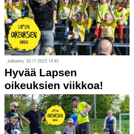
Julkaistu
:
20.11.2023
14.45
Hyvää Lapsen
oikeuksien viikkoa!