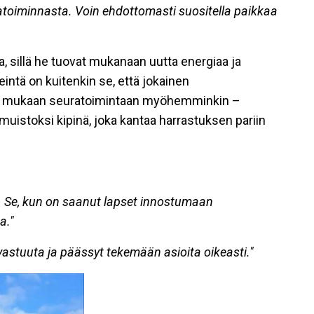
atoiminnasta. Voin ehdottomasti suositella paikkaa
a, sillä he tuovat mukanaan uutta energiaa ja
eintä on kuitenkin se, että jokainen
teä mukaan seuratoimintaan myöhemminkin –
 muistoksi kipinä, joka kantaa harrastuksen pariin
t. Se, kun on saanut lapset innostumaan
a."
 vastuuta ja päässyt tekemään asioita oikeasti."