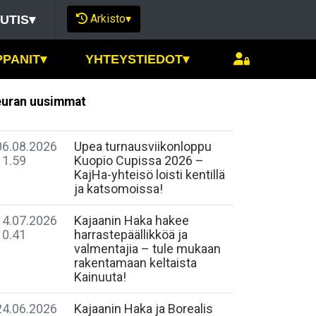
Arkisto
▾
UTIS
▾
PPANIT
▾
YHTEYSTIEDOT
▾
uran uusimmat
06.08.2026
Upea turnausviikonloppu
11.59
Kuopio Cupissa 2026 –
KajHa-yhteisö loisti kentillä
ja katsomoissa!
14.07.2026
Kajaanin Haka hakee
10.41
harrastepäällikköä ja
valmentajia – tule mukaan
rakentamaan keltaista
Kainuuta!
24.06.2026
Kajaanin Haka ja Borealis