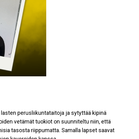
lasten perusliikuntataitoja ja sytyttää kipinä
joiden vetämät tuokiot on suunniteltu niin, että
sia tasosta riippumatta. Samalla lapset saavat
tujen kavereiden kanssa.