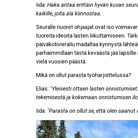
Iida:
Haka antaa erittäin hyvän kuvan seur
kaikille, joita ala kiinnostaa.
Seuralle nuoret ohjaajat ovat iso voimavar
tuoreita ideoita lasten liikuttamiseen. Tärk
päiväkotivierailu madaltaa kynnystä läh
parhaimmillaan tästä keväästä jää lapsille
vielä vuosien päästä.
Mikä on ollut parasta työharjoittelussa?
Elias:
"Yleisesti ottaen lasten onnistumise
tekemisestä ja kokemaan onnistumisen ilo
Iida:
"Parasta on ollut se, että olen saanut