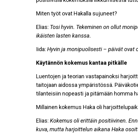
Miten työt ovat Hakalla sujuneet?
Elias:
Tosi hyvin. Tekeminen on ollut monip
ikäisten lasten kanssa.
Iida:
Hyvin ja monipuolisesti – päivät ovat 
Käytännön kokemus kantaa pitkälle
Luentojen ja teorian vastapainoksi harjoit
taitojaan aidossa ympäristössä. Päiväkot
tilanteisiin nopeasti ja pitämään homma ha
Millainen kokemus Haka oli harjoittelupai
Elias:
Kokemus oli erittäin positiivinen. E
kuva, mutta harjoittelun aikana Haka osoitt