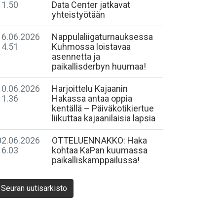
11.50
Data Center jatkavat
yhteistyötään
16.06.2026
Nappulaliigaturnauksessa
14.51
Kuhmossa loistavaa
asennetta ja
paikallisderbyn huumaa!
10.06.2026
Harjoittelu Kajaanin
11.36
Hakassa antaa oppia
kentällä – Päiväkotikiertue
liikuttaa kajaanilaisia lapsia
02.06.2026
OTTELUENNAKKO: Haka
16.03
kohtaa KaPan kuumassa
paikalliskamppailussa!
Seuran uutisarkisto