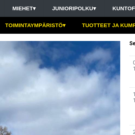
MIEHET
▾
JUNIORIPOLKU
▾
KUNTOF
TOIMINTAYMPÄRISTÖ
▾
TUOTTEET JA KUM
Se