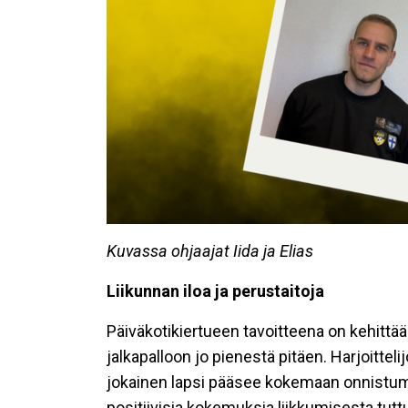
Kuvassa ohjaajat
Iida ja Elias
Liikunnan iloa ja perustaitoja
Päiväkotikiertueen tavoitteena on kehittää 
jalkapalloon jo pienestä pitäen. Harjoitteli
jokainen lapsi pääsee kokemaan onnistumi
positiivisia kokemuksia liikkumisesta tut