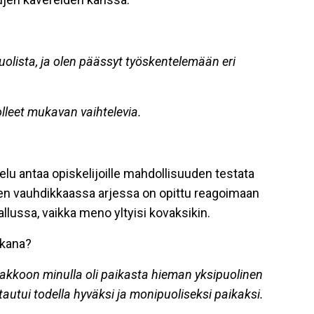
uolista, ja olen päässyt työskentelemään eri
olleet mukavan vaihtelevia.
telu antaa opiskelijoille mahdollisuuden testata
ien vauhdikkaassa arjessa on opittu reagoimaan
llussa, vaikka meno yltyisi kovaksikin.
kkana?
nnakkoon minulla oli paikasta hieman yksipuolinen
autui todella hyväksi ja monipuoliseksi paikaksi.