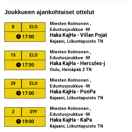
Joukkueen ajankohtaiset ottelut
Miesten Kolmonen ,
8
ELO
Edustusjoukkue -M
Haka KajHa - Villan Pojat
17:00
Kajaani, Liikuntapuisto TN
Miesten Kolmonen ,
15
ELO
Edustusjoukkue -M
Haka KajHa - Hercules-j
17:30
Oulu, Heinäpää 2 TN
Miesten Kolmonen ,
29
ELO
Edustusjoukkue -M
Haka KajHa - PonPa
17:00
Kajaani, Liikuntapuisto TN
Miesten Kolmonen ,
2
SYY
Edustusjoukkue -M
Haka KajHa - KaPa
19:00
Kajaani, Liikuntapuisto TN