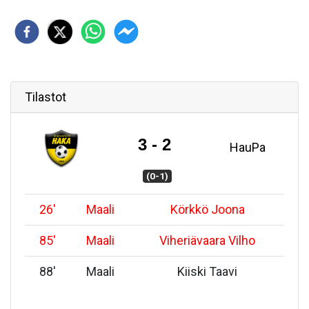
Tilastot
3 - 2
HauPa
(0-1)
26
'
Maali
Körkkö Joona
85
'
Maali
Viheriävaara Vilho
88
'
Maali
Kiiski Taavi