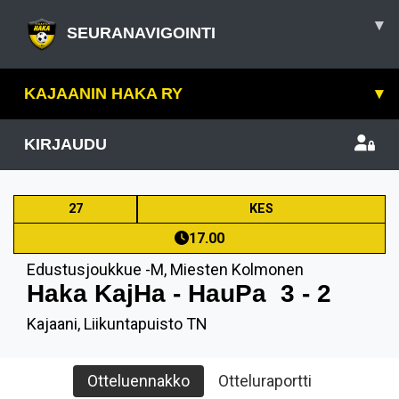
▾
SEURANAVIGOINTI
KAJAANIN HAKA RY
▾
KIRJAUDU
27
KES
17.00
Edustusjoukkue -M
,
Miesten Kolmonen
Haka KajHa - HauPa
3 - 2
Kajaani, Liikuntapuisto TN
Otteluennakko
Otteluraportti