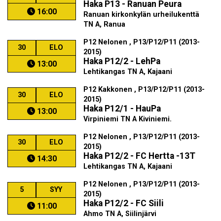
Haka P13 - Ranuan Peura
16:00
Ranuan kirkonkylän urheilukenttä
TN A, Ranua
P12 Nelonen , P13/P12/P11 (2013-
30
ELO
2015)
Haka P12/2 - LehPa
13:00
Lehtikangas TN A, Kajaani
P12 Kakkonen , P13/P12/P11 (2013-
30
ELO
2015)
Haka P12/1 - HauPa
13:00
Virpiniemi TN A Kiviniemi.
P12 Nelonen , P13/P12/P11 (2013-
30
ELO
2015)
Haka P12/2 - FC Hertta -13T
14:30
Lehtikangas TN A, Kajaani
P12 Nelonen , P13/P12/P11 (2013-
5
SYY
2015)
Haka P12/2 - FC Siili
11:00
Ahmo TN A, Siilinjärvi