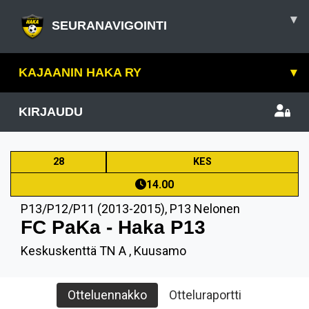
▾
SEURANAVIGOINTI
KAJAANIN HAKA RY
▾
KIRJAUDU
28
KES
14.00
P13/P12/P11 (2013-2015)
,
P13 Nelonen
FC PaKa - Haka P13
Keskuskenttä TN A , Kuusamo
Otteluennakko
Otteluraportti