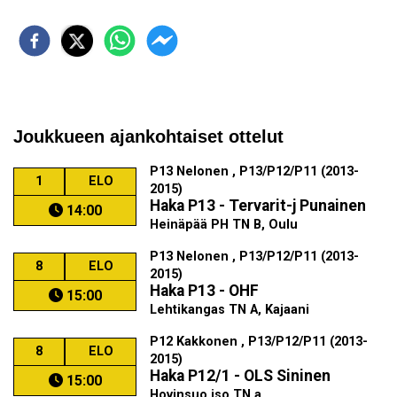
Joukkueen ajankohtaiset ottelut
P13 Nelonen , P13/P12/P11 (2013-
1
ELO
2015)
Haka P13 - Tervarit-j Punainen
14:00
Heinäpää PH TN B, Oulu
P13 Nelonen , P13/P12/P11 (2013-
8
ELO
2015)
Haka P13 - OHF
15:00
Lehtikangas TN A, Kajaani
P12 Kakkonen , P13/P12/P11 (2013-
8
ELO
2015)
Haka P12/1 - OLS Sininen
15:00
Hovinsuo iso TN a