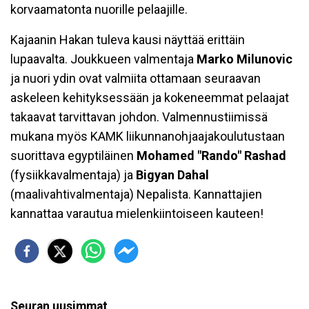
korvaamatonta nuorille pelaajille.
Kajaanin Hakan tuleva kausi näyttää erittäin
lupaavalta. Joukkueen valmentaja
Marko Milunovic
ja nuori ydin ovat valmiita ottamaan seuraavan
askeleen kehityksessään ja kokeneemmat pelaajat
takaavat tarvittavan johdon. Valmennustiimissä
mukana myös KAMK liikunnanohjaajakoulutustaan
suorittava egyptiläinen
Mohamed "Rando" Rashad
(fysiikkavalmentaja)
ja
Bigyan Dahal
(maalivahtivalmentaja) Nepalista. Kannattajien
kannattaa varautua mielenkiintoiseen kauteen!
Seuran uusimmat