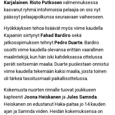
Karjalainen
.
Risto Putkosen
valmennuksessa
kasvanut ryhmä intohimoisia pelaajia on siis nyt
päässyt pelaajapolkunsa seuraavaan vaiheeseen.
Hyökkäyksen tehoa lisäävät myös viime kaudella
Kajaaniin siirtynyt
Fahad Bardiro
sekä
jatkosopimuksen tehnyt
Pedro Duarte
. Bardiro
osoitti viime kaudella olevansa erittäin vaarallinen
maalintekijä, kun hän iski kahdeksassa ottelussa
peräti seitsemän maalia. Duarte puolestaan onnistui
viime kaudella tekemään kaksi maalia, joista toinen
oli tärkeä tasoitusmaali paikallisottelussa.
Kokemusta nuorten rinnalle tuovat joukkueen
kapteenit
Joona Heiskanen
ja
Jules Samnda
.
Heiskanen on edustanut Haka-paitaa jo 14 kauden
ajan ja Samnda viiden. Heidän kokemuksensa on