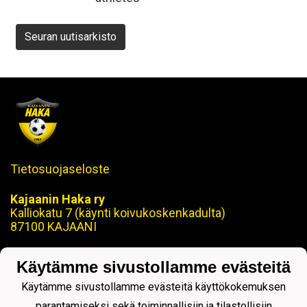
Seuran uutisarkisto
Tietosuojaseloste
Kajaanin Haka ry
Kalliokatu 7 (käynti koivukoskenkadulta)
87100 KAJAANI
Puh. 08 629 870
Käytämme sivustollamme evästeitä
toimisto@kajaaninhaka.fi
Käytämme sivustollamme evästeitä käyttökokemuksen
ohjaus@kajaaninhaka.fi
parantamiseksi sekä toiminnallisiin ja tilastollisiin