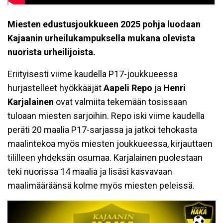
Miesten edustusjoukkueen 2025 pohja luodaan
Kajaanin urheilukampuksella mukana olevista
nuorista urheilijoista.
Eriityisesti viime kaudella P17-joukkueessa
hurjastelleet hyökkääjät
Aapeli Repo
ja
Henri
Karjalainen
ovat valmiita tekemään tosissaan
tuloaan miesten sarjoihin. Repo iski viime kaudella
peräti 20 maalia P17-sarjassa ja jatkoi tehokasta
maalintekoa myös miesten joukkueessa, kirjauttaen
tililleen yhdeksän osumaa. Karjalainen puolestaan
teki nuorissa 14 maalia ja lisäsi kasvavaan
maalimääräänsä kolme myös miesten peleissä.