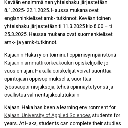
Kevään ensimmäinen yhteishaku järjestetään
8.1.2025- 22.1.2025. Haussa mukana ovat
englanninkieliset amk- tutkinnot. Kevään toinen
yhteishaku järjestetään ti 11.3.2025 klo 8.00 – ti
25.3.2025. Haussa mukana ovat suomenkieliset
amk- ja yamk-tutkinnot.
Kajaanin Haka ry on toiminut oppimisympäristönä
Kajaanin ammattikorkeakoulun
opiskelijoille jo
vuosien ajan. Hakalla opiskelijat voivat suorittaa
opintojaan oppisopimuksella, suorittaa
työssäoppimisjaksoja, tehdä opinnäytetyönsä ja
osallistua valmentajakoulutuksiin.
Kajaani Haka has been a learning environment for
Kajaani University of Applied Sciences
students for
years. At Haka, students can complete their studies