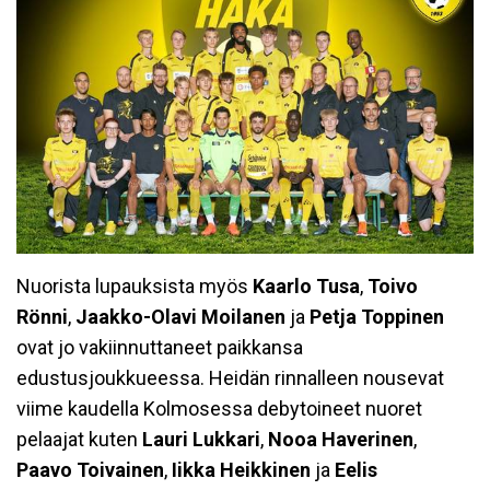
Nuorista lupauksista myös
Kaarlo Tusa
,
Toivo
Rönni
,
Jaakko-Olavi Moilanen
ja
Petja Toppinen
ovat jo vakiinnuttaneet paikkansa
edustusjoukkueessa. Heidän rinnalleen nousevat
viime kaudella Kolmosessa debytoineet nuoret
pelaajat kuten
Lauri Lukkari
,
Nooa Haverinen
,
Paavo Toivainen
,
Iikka Heikkinen
ja
Eelis