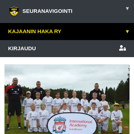
▾
SEURANAVIGOINTI
KAJAANIN HAKA RY
▾
KIRJAUDU