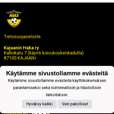
Tietosuojaseloste
Kajaanin Haka ry
Kalliokatu 7 (käynti koivukoskenkadulta)
87100 KAJAANI
Puh. 08 629 870
Käytämme sivustollamme evästeitä
toimisto@kajaaninhaka.fi
Käytämme sivustollamme evästeitä käyttökokemuksen
ohjaus@kajaaninhaka.fi
parantamiseksi sekä toiminnallisiin ja tilastollisiin
tarkoituksiin.
Hyväksy kaikki
Vain pakolliset
Powered by