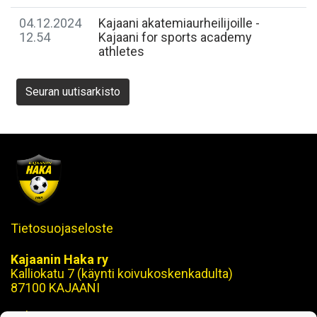
04.12.2024
Kajaani akatemiaurheilijoille -
12.54
Kajaani for sports academy
athletes
Seuran uutisarkisto
Tietosuojaseloste
Kajaanin Haka ry
Kalliokatu 7 (käynti koivukoskenkadulta)
87100 KAJAANI
Puh. 08 629 870