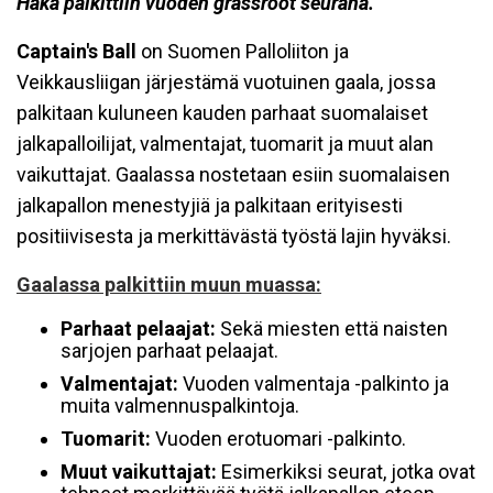
Haka palkittiin vuoden grassroot seurana.
Captain's Ball
on Suomen Palloliiton ja
Veikkausliigan järjestämä vuotuinen gaala, jossa
palkitaan kuluneen kauden parhaat suomalaiset
jalkapalloilijat, valmentajat, tuomarit ja muut alan
vaikuttajat. Gaalassa nostetaan esiin suomalaisen
jalkapallon menestyjiä ja palkitaan erityisesti
positiivisesta ja merkittävästä työstä lajin hyväksi.
Gaalassa palkittiin muun muassa:
Parhaat pelaajat:
Sekä miesten että naisten
sarjojen parhaat pelaajat.
Valmentajat:
Vuoden valmentaja -palkinto ja
muita valmennuspalkintoja.
Tuomarit:
Vuoden erotuomari -palkinto.
Muut vaikuttajat:
Esimerkiksi seurat, jotka ovat