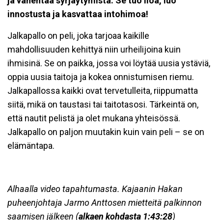
ja vähentää syrjäytymistä. Se tuo iloa, luo
innostusta ja kasvattaa intohimoa!
Jalkapallo on peli, joka tarjoaa kaikille
mahdollisuuden kehittyä niin urheilijoina kuin
ihmisinä. Se on paikka, jossa voi löytää uusia ystäviä,
oppia uusia taitoja ja kokea onnistumisen riemu.
Jalkapallossa kaikki ovat tervetulleita, riippumatta
siitä, mikä on taustasi tai taitotasosi. Tärkeintä on,
että nautit pelistä ja olet mukana yhteisössä.
Jalkapallo on paljon muutakin kuin vain peli – se on
elämäntapa.
Alhaalla video tapahtumasta. Kajaanin Hakan
puheenjohtaja Jarmo Anttosen mietteitä palkinnon
saamisen jälkeen (
alkaen kohdasta 1:43:28
)